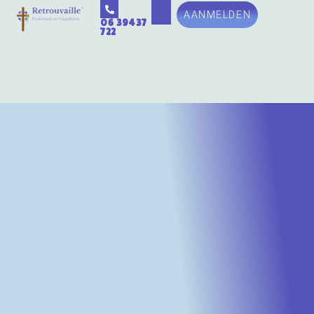
AANMELDEN
06 39437
722